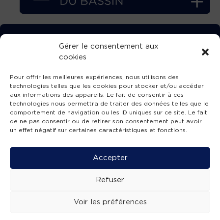
TÉLÉCHARGEZ GRATUITEMENT
Gérer le consentement aux
cookies
L’APPLICATION TVBA !
Pour offrir les meilleures expériences, nous utilisons des
technologies telles que les cookies pour stocker et/ou accéder
aux informations des appareils. Le fait de consentir à ces
technologies nous permettra de traiter des données telles que le
comportement de navigation ou les ID uniques sur ce site. Le fait
SUIVEZ-NOUS !
de ne pas consentir ou de retirer son consentement peut avoir
un effet négatif sur certaines caractéristiques et fonctions.
Charte de publication
-
Mentions légales
-
Accessibilité
-
Politique de confidentialité
-
Plan
Accepter
de site
-
SIBA
© 2026 création
Compos'it.
Refuser
Voir les préférences