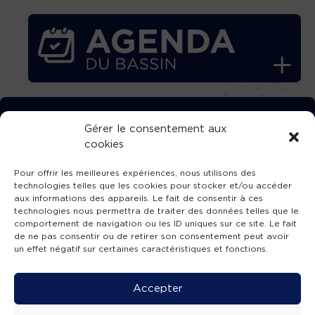
TÉLÉCHARGEZ GRATUITEMENT
Gérer le consentement aux
cookies
L’APPLICATION TVBA !
Pour offrir les meilleures expériences, nous utilisons des
technologies telles que les cookies pour stocker et/ou accéder
aux informations des appareils. Le fait de consentir à ces
technologies nous permettra de traiter des données telles que le
comportement de navigation ou les ID uniques sur ce site. Le fait
SUIVEZ-NOUS !
de ne pas consentir ou de retirer son consentement peut avoir
un effet négatif sur certaines caractéristiques et fonctions.
Charte de publication
-
Mentions légales
-
Accessibilité
-
Politique de confidentialité
-
Plan
Accepter
de site
-
SIBA
© 2026 création
Compos'it.