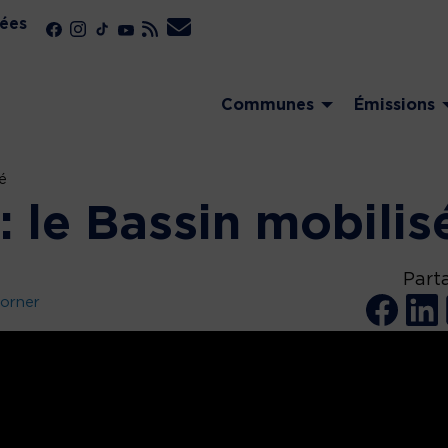
ées
Communes
Émissions
é
: le Bassin mobilis
Part
Horner