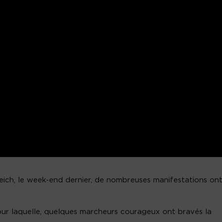
Teich, le week-end dernier, de nombreuses manifestations on
r laquelle, quelques marcheurs courageux ont bravés la