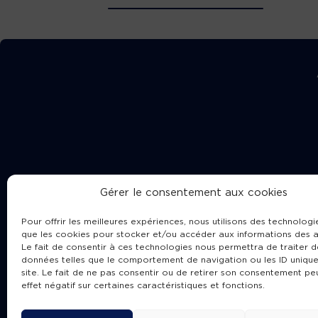
Gérer le consentement aux cookies
Pour offrir les meilleures expériences, nous utilisons des technologie
que les cookies pour stocker et/ou accéder aux informations des a
Le fait de consentir à ces technologies nous permettra de traiter d
données telles que le comportement de navigation ou les ID unique
site. Le fait de ne pas consentir ou de retirer son consentement pe
Cha
effet négatif sur certaines caractéristiques et fonctions.