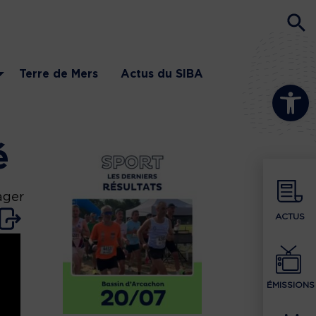
Terre de Mers
Actus du SIBA
Ouvrir la b
é
ager
ACTUS
ÉMISSIONS