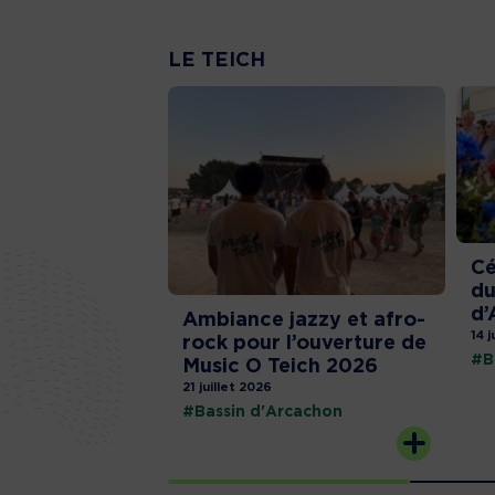
LE TEICH
Cé
du
d’
Ambiance jazzy et afro-
14 j
rock pour l’ouverture de
#B
Music O Teich 2026
21 juillet 2026
#Bassin d'Arcachon