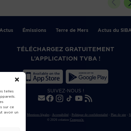
Actus
Émissions
Terre de Mers
Actus du SIB
TÉLÉCHARGEZ GRATUITEMENT
L’APPLICATION TVBA !
SUIVEZ-NOUS !
s telles
ppareils.
es
s sur ce
ut avoir un
rte de publication
-
Mentions légales
-
Accessibilité
-
Politique de confidentialité
-
Plan de site
-
S
© 2026 création
Compos'it.