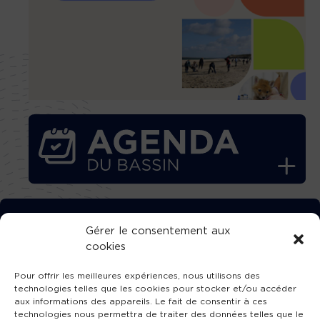
TÉLÉCHARGEZ GRATUITEMENT
Gérer le consentement aux
cookies
L’APPLICATION TVBA !
Pour offrir les meilleures expériences, nous utilisons des
technologies telles que les cookies pour stocker et/ou accéder
aux informations des appareils. Le fait de consentir à ces
technologies nous permettra de traiter des données telles que le