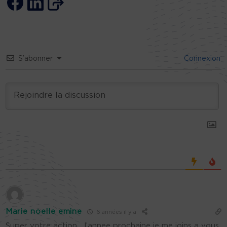
S’abonner
Connexion
Marie noelle emine
6 années il y a
Super votre action….l’annee prochaine je me joins a vous