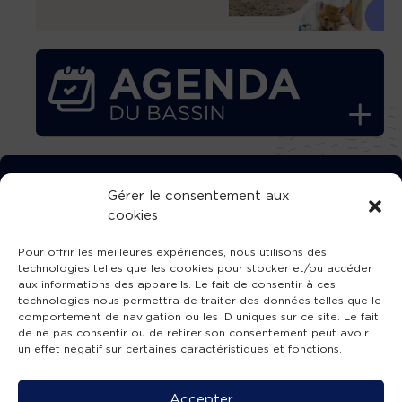
TÉLÉCHARGEZ GRATUITEMENT
Gérer le consentement aux
cookies
L’APPLICATION TVBA !
Pour offrir les meilleures expériences, nous utilisons des
technologies telles que les cookies pour stocker et/ou accéder
aux informations des appareils. Le fait de consentir à ces
technologies nous permettra de traiter des données telles que le
comportement de navigation ou les ID uniques sur ce site. Le fait
SUIVEZ-NOUS !
de ne pas consentir ou de retirer son consentement peut avoir
un effet négatif sur certaines caractéristiques et fonctions.
Charte de publication
-
Mentions légales
-
Accessibilité
-
Politique de confidentialité
-
Plan
Accepter