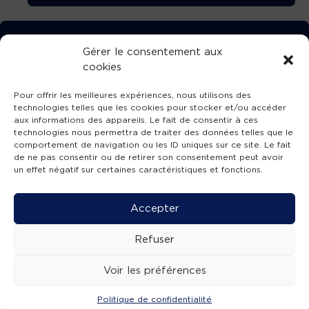
TÉLÉCHARGEZ GRATUITEMENT
Gérer le consentement aux
cookies
L’APPLICATION TVBA !
Pour offrir les meilleures expériences, nous utilisons des
technologies telles que les cookies pour stocker et/ou accéder
aux informations des appareils. Le fait de consentir à ces
technologies nous permettra de traiter des données telles que le
comportement de navigation ou les ID uniques sur ce site. Le fait
SUIVEZ-NOUS !
de ne pas consentir ou de retirer son consentement peut avoir
un effet négatif sur certaines caractéristiques et fonctions.
Charte de publication
-
Mentions légales
-
Accessibilité
-
Politique de confidentialité
-
Plan
Accepter
de site
-
SIBA
© 2026 création
Compos'it.
Refuser
Voir les préférences
Politique de confidentialité
ACTUS
ÉMISSIONS
AGENDA
WEBCAMS