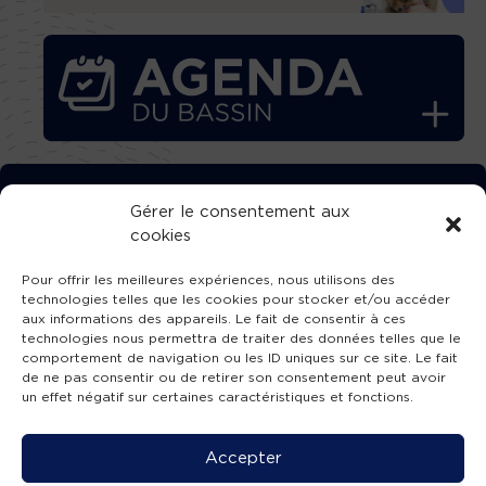
TÉLÉCHARGEZ GRATUITEMENT
Gérer le consentement aux
cookies
L’APPLICATION TVBA !
Pour offrir les meilleures expériences, nous utilisons des
technologies telles que les cookies pour stocker et/ou accéder
aux informations des appareils. Le fait de consentir à ces
technologies nous permettra de traiter des données telles que le
comportement de navigation ou les ID uniques sur ce site. Le fait
SUIVEZ-NOUS !
de ne pas consentir ou de retirer son consentement peut avoir
un effet négatif sur certaines caractéristiques et fonctions.
Charte de publication
-
Mentions légales
-
Accessibilité
-
Politique de confidentialité
-
Plan
Accepter
de site
-
SIBA