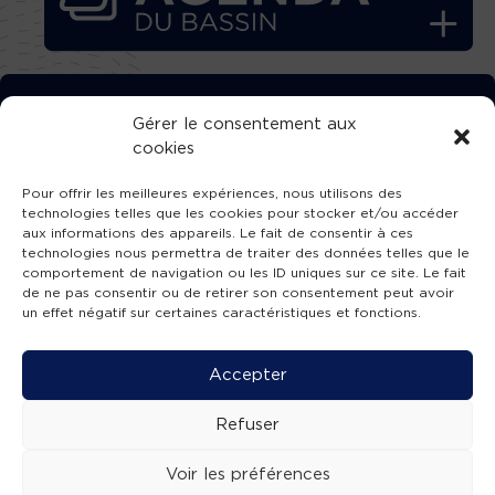
TÉLÉCHARGEZ GRATUITEMENT
Gérer le consentement aux
cookies
L’APPLICATION TVBA !
Pour offrir les meilleures expériences, nous utilisons des
technologies telles que les cookies pour stocker et/ou accéder
aux informations des appareils. Le fait de consentir à ces
technologies nous permettra de traiter des données telles que le
comportement de navigation ou les ID uniques sur ce site. Le fait
SUIVEZ-NOUS !
de ne pas consentir ou de retirer son consentement peut avoir
un effet négatif sur certaines caractéristiques et fonctions.
Charte de publication
-
Mentions légales
-
Accessibilité
-
Politique de confidentialité
-
Plan
Accepter
de site
-
SIBA
© 2026 création
Compos'it.
Refuser
Voir les préférences