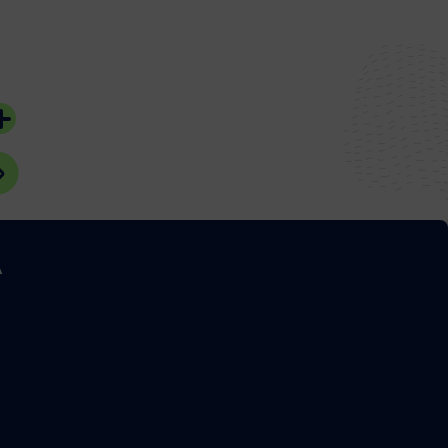
Incendie : Point de
#Bassin d'Arcach
situation à Lanton à
18h00
25 juillet 2026
#Lanton
A