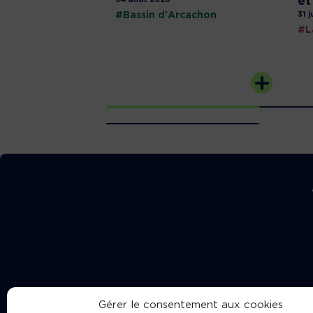
et
#Bassin d'Arcachon
31 j
#L
Gérer le consentement aux cookies