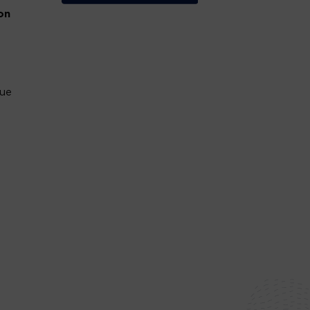
on
que