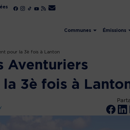
ées
Communes
Émissions
ent pour la 3è fois à Lanton
s Aventuriers
 la 3è fois à Lanto
Part
y