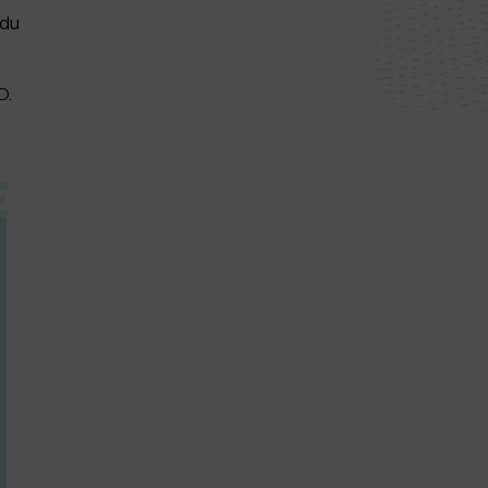
 du
D.