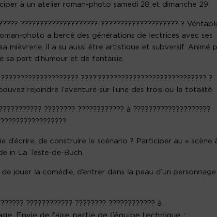
rticiper à un atelier roman-photo samedi 28 et dimanche 29.
????? ????????????????????-???????????????????? ? Véritabl
roman-photo a bercé des générations de lectrices avec ses
a mièvrerie, il a su aussi être artistique et subversif. Animé 
 sa part d’humour et de fantaisie.
 ???????????????????? ????’???????????????????????????? ?
ouvez rejoindre l’aventure sur l’une des trois ou la totalité.
??????????? ???????? ???????????? à ????????????????????
??????????????????
e d’écrire, de construire le scénario ? Participer au « scène 
de in La Teste-de-Buch.
e de jouer la comédie, d’entrer dans la peau d’un personnage
?????? ???????????? ???????? ???????????? à
e. Envie de faire partie de l’équipe technique :