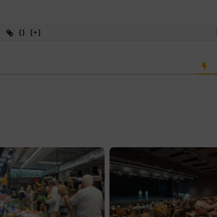
{}
[+]