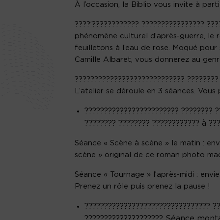
À l’occasion, la Biblio vous invite à pa
????’???????????? ???????????????? ???
phénomène culturel d’après-guerre, le 
feuilletons à l’eau de rose. Moqué pour s
Camille Albaret, vous donnerez au genre
???????????????????????????? ????????
L’atelier se déroule en 3 séances. Vous p
???????????????????????? ???????? ?
???????? ???????? ???????????? à ??
Séance « Scène à scène » le matin : envi
scène » original de ce roman photo ma
Séance « Tournage » l’après-midi : envi
Prenez un rôle puis prenez la pause !
???????????????????????????????? ??
???????????????????? Séance montag