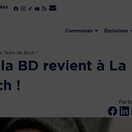
ées
Communes
Émissions
a Teste de Buch !
la BD revient à La
h !
Part