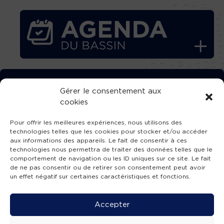
TÉLÉCHARGEZ GRATUITEMENT
Gérer le consentement aux
cookies
L’APPLICATION TVBA !
Pour offrir les meilleures expériences, nous utilisons des
technologies telles que les cookies pour stocker et/ou accéder
aux informations des appareils. Le fait de consentir à ces
technologies nous permettra de traiter des données telles que le
comportement de navigation ou les ID uniques sur ce site. Le fait
SUIVEZ-NOUS !
de ne pas consentir ou de retirer son consentement peut avoir
un effet négatif sur certaines caractéristiques et fonctions.
Charte de publication
-
Mentions légales
-
Accessibilité
-
Politique de confidentialité
-
Plan
Accepter
de site
-
SIBA
© 2026 création
Compos'it.