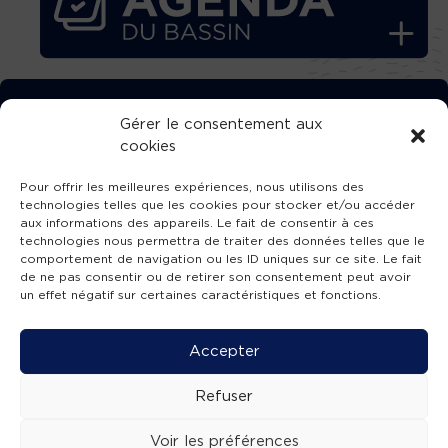
TÉLÉCHARGEZ GRATUITEMENT
Gérer le consentement aux
cookies
L’APPLICATION TVBA !
Pour offrir les meilleures expériences, nous utilisons des
technologies telles que les cookies pour stocker et/ou accéder
aux informations des appareils. Le fait de consentir à ces
technologies nous permettra de traiter des données telles que le
comportement de navigation ou les ID uniques sur ce site. Le fait
SUIVEZ-NOUS !
de ne pas consentir ou de retirer son consentement peut avoir
un effet négatif sur certaines caractéristiques et fonctions.
Charte de publication
-
Mentions légales
-
Accessibilité
-
Politique de confidentialité
-
Plan
Accepter
de site
-
SIBA
© 2026 création
Compos'it.
Refuser
Voir les préférences