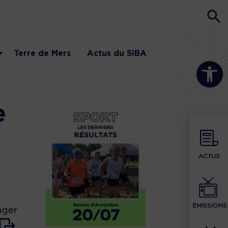
Terre de Mers
Actus du SIBA
Ouvrir la b
e
ACTUS
ÉMISSIONS
ager