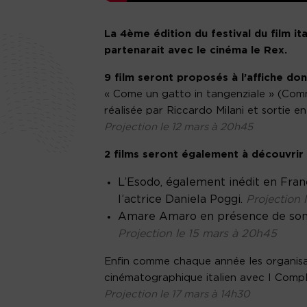
La 4ème édition du festival du film it
partenarait avec le cinéma le Rex.
9 film seront proposés à l’affiche don
« Come un gatto in tangenziale » (Comme
réalisée par Riccardo Milani et sortie 
Projection le 12 mars à 20h45
2 films seront également à découvrir
L’Esodo, également inédit en Fran
l’actrice Daniela Poggi.
Projection 
Amare Amaro en présence de son réa
Projection le 15 mars à 20h45
Enfin comme chaque année les organisat
cinématographique italien avec I Comple
Projection le 17 mars à 14h30