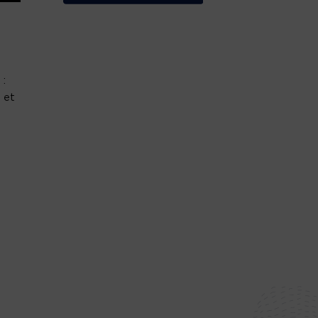
 :
 et