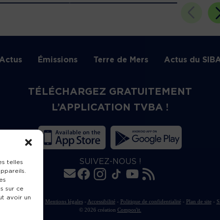
Actus
Émissions
Terre de Mers
Actus du SIB
TÉLÉCHARGEZ GRATUITEMENT
L’APPLICATION TVBA !
SUIVEZ-NOUS !
s telles
ppareils.
es
s sur ce
ut avoir un
rte de publication
-
Mentions légales
-
Accessibilité
-
Politique de confidentialité
-
Plan de site
-
S
© 2026 création
Compos'it.