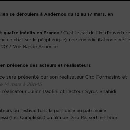
alien se déroulera à Andernos du 12 au 17 mars, en
t quatre inédits en France !
C’est le cas du film d’ouverture
 un chat sur le périphérique), une comédie italienne écrite
en 2017. Voir Bande Annonce
 en présence des acteurs et réalisateurs
ce sera présenté par son réalisateur Ciro Formasino et
le 14 mars à 20h45
lisateur Julien Paolini et l’acteur Syrus Shahidi.
eurs du festival font la part belle au patrimoine
ssi (Les Compléxés) un film de Dino Risi sorti en 1965.