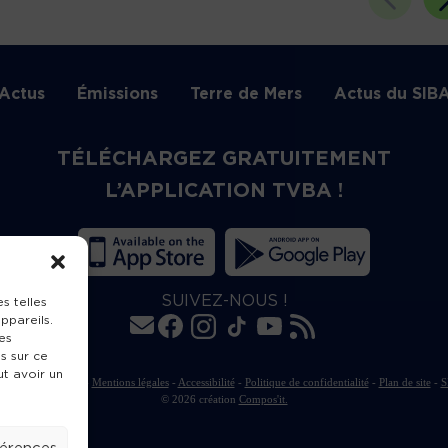
Actus
Émissions
Terre de Mers
Actus du SIB
TÉLÉCHARGEZ GRATUITEMENT
L’APPLICATION TVBA !
SUIVEZ-NOUS !
s telles
ppareils.
es
s sur ce
ut avoir un
rte de publication
-
Mentions légales
-
Accessibilité
-
Politique de confidentialité
-
Plan de site
-
S
© 2026 création
Compos'it.