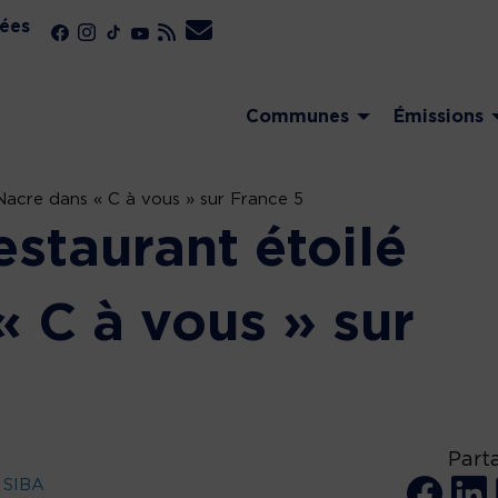
ées
Communes
Émissions
Nacre dans « C à vous » sur France 5
estaurant étoilé
« C à vous » sur
Part
 SIBA