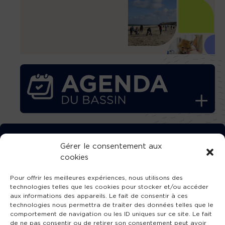
TÉLÉCHARGEZ GRATUITEMENT
Gérer le consentement aux
cookies
L’APPLICATION TVBA !
Pour offrir les meilleures expériences, nous utilisons des
technologies telles que les cookies pour stocker et/ou accéder
aux informations des appareils. Le fait de consentir à ces
technologies nous permettra de traiter des données telles que le
comportement de navigation ou les ID uniques sur ce site. Le fait
SUIVEZ-NOUS !
de ne pas consentir ou de retirer son consentement peut avoir