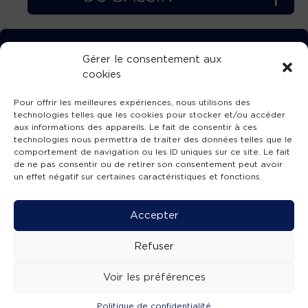
TÉLÉCHARGEZ GRATUITEMENT
Gérer le consentement aux
cookies
L’APPLICATION TVBA !
Pour offrir les meilleures expériences, nous utilisons des
technologies telles que les cookies pour stocker et/ou accéder
aux informations des appareils. Le fait de consentir à ces
technologies nous permettra de traiter des données telles que le
comportement de navigation ou les ID uniques sur ce site. Le fait
SUIVEZ-NOUS !
de ne pas consentir ou de retirer son consentement peut avoir
un effet négatif sur certaines caractéristiques et fonctions.
Charte de publication
-
Mentions légales
-
Accessibilité
-
Politique de confidentialité
-
Plan
Accepter
de site
-
SIBA
© 2026 création
Compos'it.
Refuser
Voir les préférences
Politique de confidentialité
ACTUS
ÉMISSIONS
AGENDA
WEBCAMS