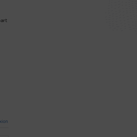
part
xion