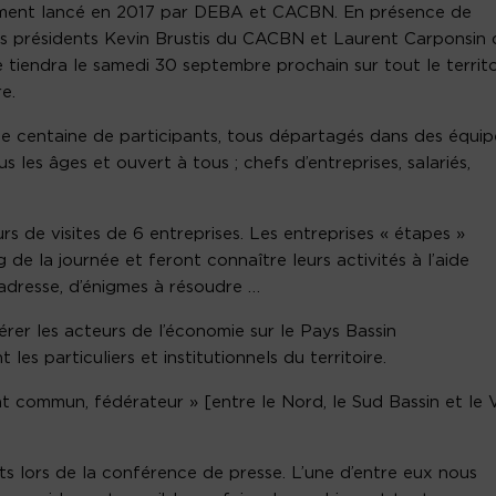
nement lancé en 2017 par DEBA et CACBN. En présence de
es présidents Kevin Brustis du CACBN et Laurent Carponsin 
tiendra le samedi 30 septembre prochain sur tout le territo
e.
ne centaine de participants, tous départagés dans des équip
les âges et ouvert à tous ; chefs d’entreprises, salariés,
s de visites de 6 entreprises. Les entreprises « étapes »
 de la journée et feront connaître leurs activités à l’aide
d’adresse, d’énigmes à résoudre …
rer les acteurs de l’économie sur le Pays Bassin
les particuliers et institutionnels du territoire.
 commun, fédérateur » [entre le Nord, le Sud Bassin et le 
ts lors de la conférence de presse. L’une d’entre eux nous