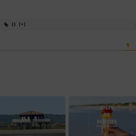
{}
[+]