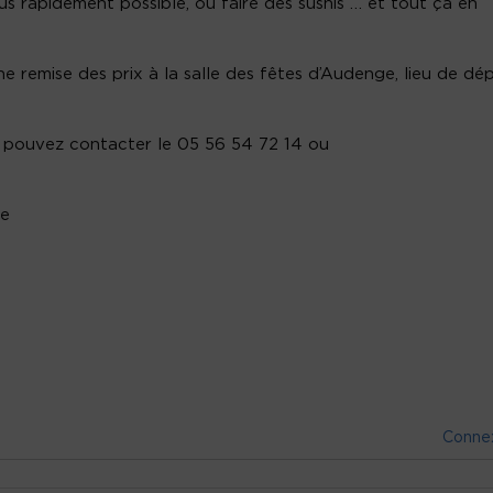
lus rapidement possible, ou faire des sushis … et tout ça en
ne remise des prix à la salle des fêtes d’Audenge, lieu de dé
us pouvez contacter le 05 56 54 72 14 ou
ge
Conne