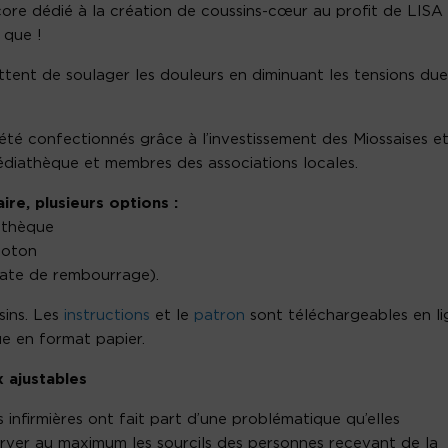
core dédié à la création de coussins-cœur au profit de LISA
 que !
ttent de soulager les douleurs en diminuant les tensions due
 été confectionnés grâce à l’investissement des Miossaises e
médiathèque et membres des associations locales.
re, plusieurs options :
athèque
coton
uate de rembourrage).
ins. Les
instructions
et le
patron
sont téléchargeables en li
que en format papier.
 ajustables
s infirmières ont fait part d’une problématique qu’elles
erver au maximum les sourcils des personnes recevant de la