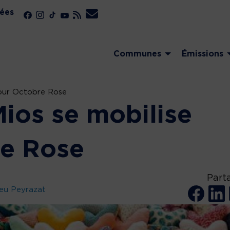
ées
Communes
Émissions
pour Octobre Rose
Mios se mobilise
re Rose
Part
eu Peyrazat