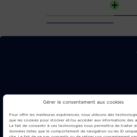
Gérer le consentement aux cookies
Pour offrir les meilleures expériences, nous utilisons des technologie
que les cookies pour stocker et/ou accéder aux informations des a
Le fait de consentir à ces technologies nous permettra de traiter d
données telles que le comportement de navigation ou les ID unique
site. Le fait de ne pas consentir ou de retirer son consentement pe