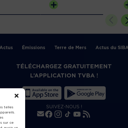
Actus
Émissions
Terre de Mers
Actus du SIB
TÉLÉCHARGEZ GRATUITEMENT
L’APPLICATION TVBA !
SUIVEZ-NOUS !
s telles
ppareils.
es
s sur ce
ut avoir un