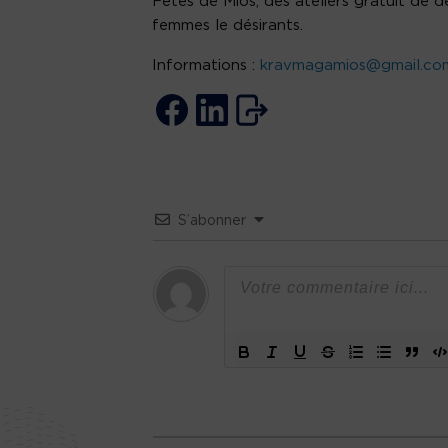
Fêtes de Mios, des ateliers gratuit de
femmes le désirants.
Informations :
kravmagamios@gmail.co
S’abonner