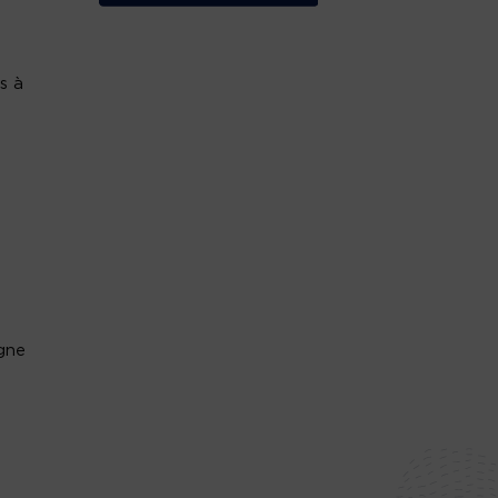
s à
t
gne