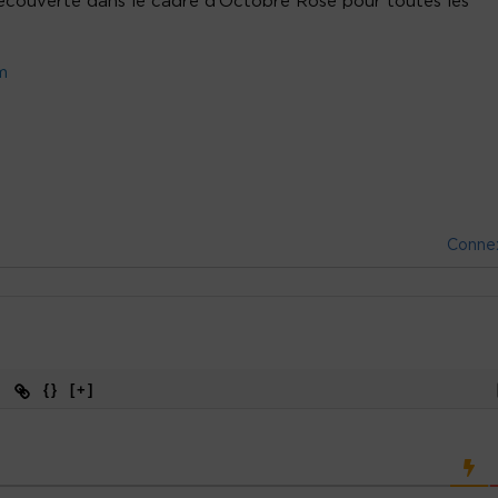
 découverte dans le cadre d’Octobre Rose pour toutes les
m
Conne
{}
[+]