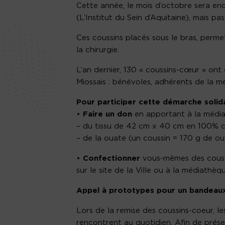
Cette année, le mois d’octobre sera en
(L’Institut du Sein d’Aquitaine), mais pas
Ces coussins placés sous le bras, perme
la chirurgie.
L’an dernier, 130 « coussins-cœur » ont
Miossais : bénévoles, adhérents de la 
Pour participer cette démarche solidai
•
Faire un don
en apportant à la médi
– du tissu de 42 cm x 40 cm en 100% 
– de la ouate (un coussin = 170 g de o
•
Confectionner
vous-mêmes des couss
sur le site de la Ville ou à la médiathè
Appel à prototypes pour un bandeaux
Lors de la remise des coussins-coeur, le
rencontrent au quotidien. Afin de prés