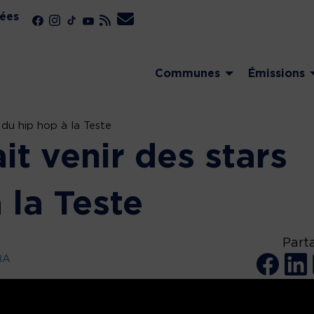
ées
Communes
Émissions
 du hip hop à la Teste
it venir des stars
 la Teste
Part
BA