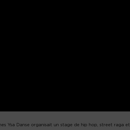
nes Ysa Danse organisait un stage de hip hop, street raga et