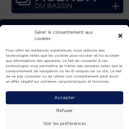
TÉLÉCHARGEZ GRATUITEMENT
Gérer le consentement aux
cookies
L’APPLICATION TVBA !
Pour offrir les meilleures expériences, nous utilisons des
technologies telles que les cookies pour stocker et/ou accéder
aux informations des appareils. Le fait de consentir à ces
technologies nous permettra de traiter des données telles que le
comportement de navigation ou les ID uniques sur ce site. Le fait
SUIVEZ-NOUS !
de ne pas consentir ou de retirer son consentement peut avoir
un effet négatif sur certaines caractéristiques et fonctions.
Charte de publication
-
Mentions légales
-
Accessibilité
-
Politique de confidentialité
-
Plan
Accepter
de site
-
SIBA
© 2026 création
Compos'it.
Refuser
Voir les préférences