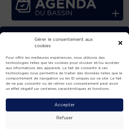
TÉLÉCHARGEZ GRATUITEMENT
Gérer le consentement aux
cookies
L’APPLICATION TVBA !
Pour offrir les meilleures expériences, nous utilisons des
technologies telles que les cookies pour stocker et/ou accéder
aux informations des appareils. Le fait de consentir à ces
technologies nous permettra de traiter des données telles que le
comportement de navigation ou les ID uniques sur ce site. Le fait
SUIVEZ-NOUS !
de ne pas consentir ou de retirer son consentement peut avoir
un effet négatif sur certaines caractéristiques et fonctions.
Charte de publication
-
Mentions légales
-
Accessibilité
-
Politique de confidentialité
-
Plan
Accepter
de site
-
SIBA
© 2026 création
Compos'it.
Refuser