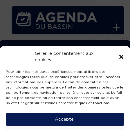
TÉLÉCHARGEZ GRATUITEMENT
Gérer le consentement aux
cookies
L’APPLICATION TVBA !
Pour offrir les meilleures expériences, nous utilisons des
technologies telles que les cookies pour stocker et/ou accéder
aux informations des appareils. Le fait de consentir à ces
technologies nous permettra de traiter des données telles que le
comportement de navigation ou les ID uniques sur ce site. Le fait
SUIVEZ-NOUS !
de ne pas consentir ou de retirer son consentement peut avoir
un effet négatif sur certaines caractéristiques et fonctions.
Charte de publication
-
Mentions légales
-
Accessibilité
-
Politique de confidentialité
-
Plan
Accepter
de site
-
SIBA
© 2026 création
Compos'it.