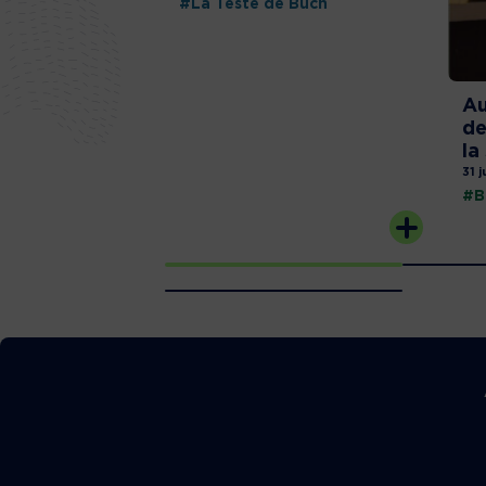
#La Teste de Buch
Au
de
la
31 j
#B