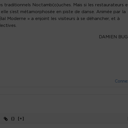
es traditionnels Noctamb(o)uches. Mais si les restaurateurs e
e elle s’est métamorphosée en piste de danse. Animée par la
al Moderne » a enjoint les visiteurs à se déhancher, et à
lectives.
DAMIEN BUG
Conne
{}
[+]