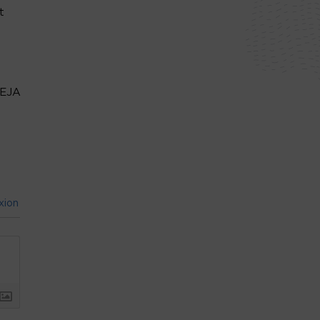
t
EJA
xion