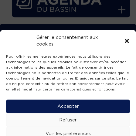
TÉLÉCHARGEZ GRATUITEMENT
Gérer le consentement aux
cookies
L’APPLICATION TVBA !
Pour offrir les meilleures expériences, nous utilisons des
technologies telles que les cookies pour stocker et/ou accéder
aux informations des appareils. Le fait de consentir à ces
technologies nous permettra de traiter des données telles que le
comportement de navigation ou les ID uniques sur ce site. Le fait
SUIVEZ-NOUS !
de ne pas consentir ou de retirer son consentement peut avoir
un effet négatif sur certaines caractéristiques et fonctions.
Charte de publication
-
Mentions légales
-
Accessibilité
-
Politique de confidentialité
-
Plan
Accepter
de site
-
SIBA
© 2026 création
Compos'it.
Refuser
Voir les préférences