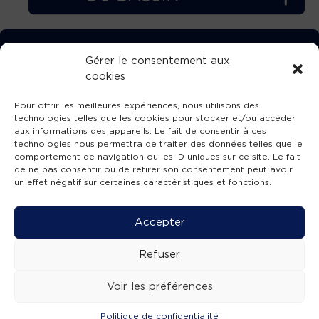
TÉLÉCHARGEZ GRATUITEMENT
Gérer le consentement aux
cookies
L’APPLICATION TVBA !
Pour offrir les meilleures expériences, nous utilisons des
technologies telles que les cookies pour stocker et/ou accéder
aux informations des appareils. Le fait de consentir à ces
technologies nous permettra de traiter des données telles que le
comportement de navigation ou les ID uniques sur ce site. Le fait
SUIVEZ-NOUS !
de ne pas consentir ou de retirer son consentement peut avoir
un effet négatif sur certaines caractéristiques et fonctions.
Charte de publication
-
Mentions légales
-
Accessibilité
-
Politique de confidentialité
-
Plan
Accepter
de site
-
SIBA
© 2026 création
Compos'it.
Refuser
Voir les préférences
Politique de confidentialité
ACTUS
ÉMISSIONS
AGENDA
WEBCAMS