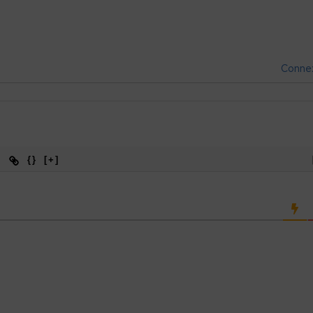
Conne
{}
[+]