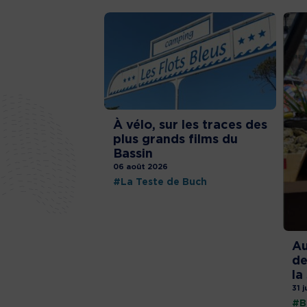
À vélo, sur les traces des
plus grands films du
Bassin
06 août 2026
#La Teste de Buch
Au
de
la
31 j
#B