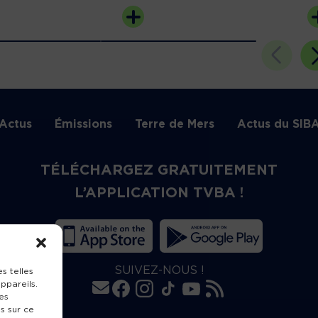
Actus
Émissions
Terre de Mers
Actus du SIB
TÉLÉCHARGEZ GRATUITEMENT
L’APPLICATION TVBA !
SUIVEZ-NOUS !
s telles
ppareils.
es
s sur ce