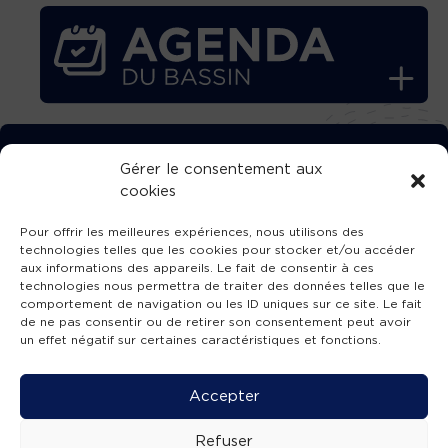
TÉLÉCHARGEZ GRATUITEMENT
Gérer le consentement aux
cookies
L’APPLICATION TVBA !
Pour offrir les meilleures expériences, nous utilisons des
technologies telles que les cookies pour stocker et/ou accéder
aux informations des appareils. Le fait de consentir à ces
technologies nous permettra de traiter des données telles que le
comportement de navigation ou les ID uniques sur ce site. Le fait
SUIVEZ-NOUS !
de ne pas consentir ou de retirer son consentement peut avoir
un effet négatif sur certaines caractéristiques et fonctions.
Charte de publication
-
Mentions légales
-
Accessibilité
-
Politique de confidentialité
-
Plan
Accepter
de site
-
SIBA
© 2026 création
Compos'it.
Refuser