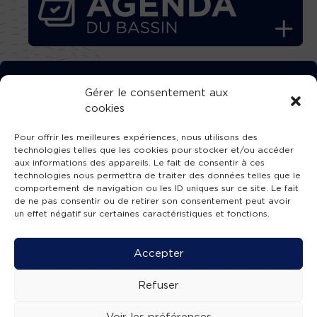
TÉLÉCHARGEZ GRATUITEMENT
Gérer le consentement aux
cookies
L’APPLICATION TVBA !
Pour offrir les meilleures expériences, nous utilisons des
technologies telles que les cookies pour stocker et/ou accéder
aux informations des appareils. Le fait de consentir à ces
technologies nous permettra de traiter des données telles que le
comportement de navigation ou les ID uniques sur ce site. Le fait
SUIVEZ-NOUS !
de ne pas consentir ou de retirer son consentement peut avoir
un effet négatif sur certaines caractéristiques et fonctions.
Charte de publication
-
Mentions légales
-
Accessibilité
-
Politique de confidentialité
-
Plan
Accepter
de site
-
SIBA
© 2026 création
Compos'it.
Refuser