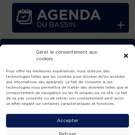
TÉLÉCHARGEZ GRATUITEMENT
Gérer le consentement aux
cookies
L’APPLICATION TVBA !
Pour offrir les meilleures expériences, nous utilisons des
technologies telles que les cookies pour stocker et/ou accéder
aux informations des appareils. Le fait de consentir à ces
technologies nous permettra de traiter des données telles que le
comportement de navigation ou les ID uniques sur ce site. Le fait
SUIVEZ-NOUS !
de ne pas consentir ou de retirer son consentement peut avoir
un effet négatif sur certaines caractéristiques et fonctions.
Charte de publication
-
Mentions légales
-
Accessibilité
-
Politique de confidentialité
-
Plan
Accepter
de site
-
SIBA
© 2026 création
Compos'it.
Refuser