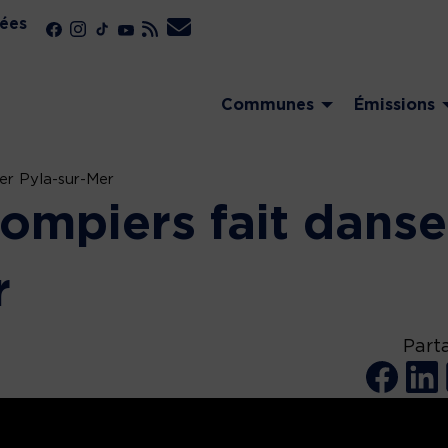
ées
Communes
Émissions
er Pyla-sur-Mer
ompiers fait danse
r
Part