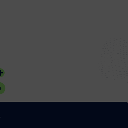
l’hippodrome
Oiseaux ?
28 juillet 2026
20 juillet 2026
#Bassin d'Arcachon
#Bassin d'Arcach
A