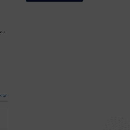
 au
xion