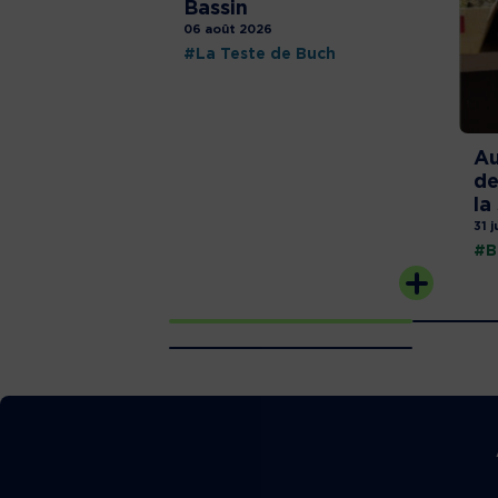
Bassin
06 août 2026
#La Teste de Buch
Au
de
la
31 j
#B