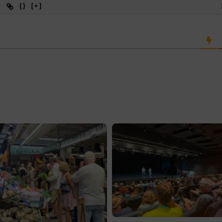
{}
[+]