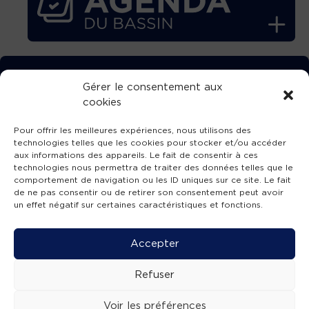
TÉLÉCHARGEZ GRATUITEMENT
Gérer le consentement aux
cookies
L’APPLICATION TVBA !
Pour offrir les meilleures expériences, nous utilisons des
technologies telles que les cookies pour stocker et/ou accéder
aux informations des appareils. Le fait de consentir à ces
technologies nous permettra de traiter des données telles que le
comportement de navigation ou les ID uniques sur ce site. Le fait
SUIVEZ-NOUS !
de ne pas consentir ou de retirer son consentement peut avoir
un effet négatif sur certaines caractéristiques et fonctions.
Charte de publication
-
Mentions légales
-
Accessibilité
-
Politique de confidentialité
-
Plan
Accepter
de site
-
SIBA
© 2026 création
Compos'it.
Refuser
Voir les préférences