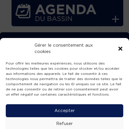
TÉLÉCHARGEZ GRATUITEMENT
Gérer le consentement aux
cookies
L’APPLICATION TVBA !
Pour offrir les meilleures expériences, nous utilisons des
technologies telles que les cookies pour stocker et/ou accéder
aux informations des appareils. Le fait de consentir à ces
technologies nous permettra de traiter des données telles que le
comportement de navigation ou les ID uniques sur ce site. Le fait
SUIVEZ-NOUS !
de ne pas consentir ou de retirer son consentement peut avoir
un effet négatif sur certaines caractéristiques et fonctions.
Charte de publication
-
Mentions légales
-
Accessibilité
-
Politique de confidentialité
-
Plan
Accepter
de site
-
SIBA
© 2026 création
Compos'it.
Refuser