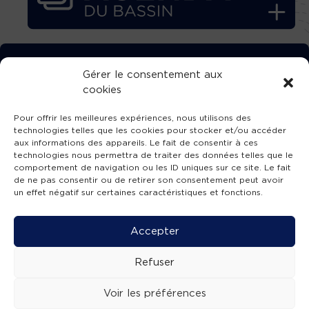
TÉLÉCHARGEZ GRATUITEMENT
Gérer le consentement aux
cookies
L’APPLICATION TVBA !
Pour offrir les meilleures expériences, nous utilisons des
technologies telles que les cookies pour stocker et/ou accéder
aux informations des appareils. Le fait de consentir à ces
technologies nous permettra de traiter des données telles que le
comportement de navigation ou les ID uniques sur ce site. Le fait
SUIVEZ-NOUS !
de ne pas consentir ou de retirer son consentement peut avoir
un effet négatif sur certaines caractéristiques et fonctions.
Charte de publication
-
Mentions légales
-
Accessibilité
-
Politique de confidentialité
-
Plan
Accepter
de site
-
SIBA
© 2026 création
Compos'it.
Refuser
Voir les préférences