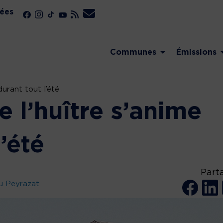
ées
Communes
Émissions
durant tout l’été
 l’huître s’anime
’été
Part
u Peyrazat