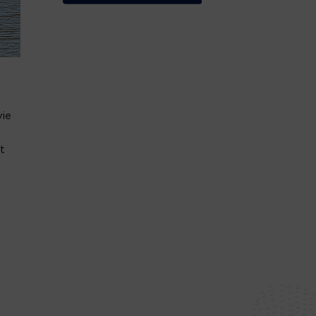
vie
t