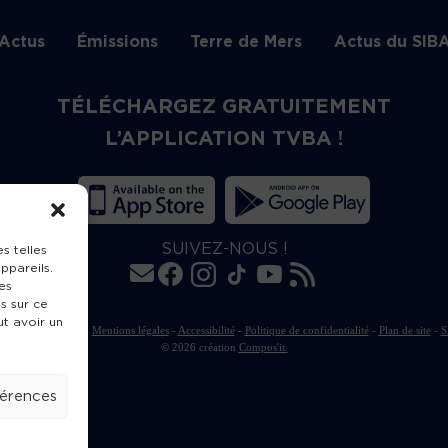
Actus
Émissions
Terre de Mers
Actus du SIB
TÉLÉCHARGEZ GRATUITEMENT
L’APPLICATION TVBA !
SUIVEZ-NOUS !
s telles
ppareils.
es
s sur ce
ut avoir un
rte de publication
-
Mentions légales
-
Accessibilité
-
Politique de confidentialité
-
Plan de site
-
S
© 2026 création
Compos'it.
férences