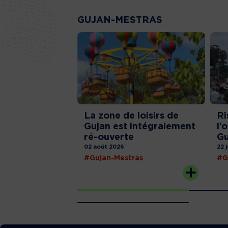
GUJAN-MESTRAS
La zone de loisirs de
Ri
Gujan est intégralement
l’
ré-ouverte
Gu
02 août 2026
22 
#Gujan-Mestras
#G