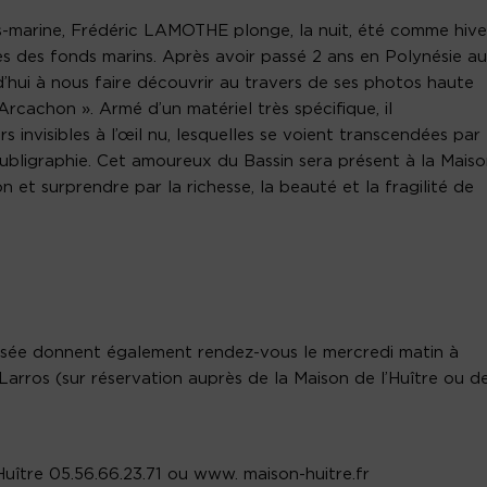
-marine, Frédéric LAMOTHE plonge, la nuit, été comme hive
s des fonds marins. Après avoir passé 2 ans en Polynésie au
rd’hui à nous faire découvrir au travers de ses photos haute
’Arcachon ». Armé d’un matériel très spécifique, il
invisibles à l’œil nu, lesquelles se voient transcendées par 
bligraphie. Cet amoureux du Bassin sera présent à la Mais
n et surprendre par la richesse, la beauté et la fragilité de
musée donnent également rendez-vous le mercredi matin à
Larros (sur réservation auprès de la Maison de l’Huître ou d
uître 05.56.66.23.71 ou www. maison-huitre.fr