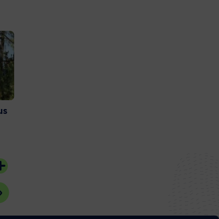
us
Et si vous deveniez
Couach lance 
bénévoles sur l’Ile aux
nouvelle gam
Oiseaux ?
catamaran
20 juillet 2026
15 juillet 2026
#Bassin d'Arcachon
#Gujan-Mestras