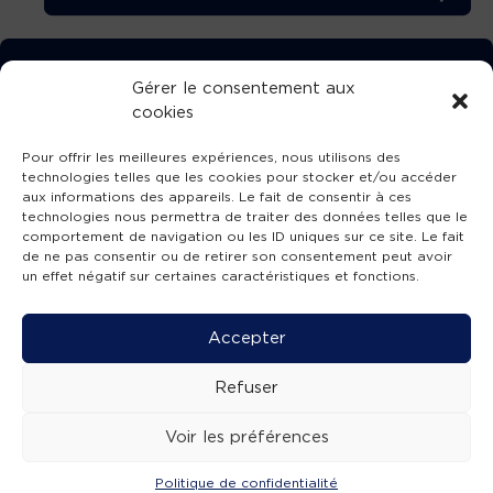
TÉLÉCHARGEZ GRATUITEMENT
Gérer le consentement aux
cookies
L’APPLICATION TVBA !
Pour offrir les meilleures expériences, nous utilisons des
technologies telles que les cookies pour stocker et/ou accéder
aux informations des appareils. Le fait de consentir à ces
technologies nous permettra de traiter des données telles que le
comportement de navigation ou les ID uniques sur ce site. Le fait
SUIVEZ-NOUS !
de ne pas consentir ou de retirer son consentement peut avoir
un effet négatif sur certaines caractéristiques et fonctions.
Charte de publication
-
Mentions légales
-
Accessibilité
-
Politique de confidentialité
-
Plan
Accepter
de site
-
SIBA
© 2026 création
Compos'it.
Refuser
Voir les préférences
Politique de confidentialité
ACTUS
ÉMISSIONS
AGENDA
WEBCAMS