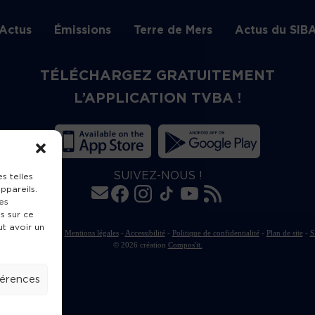
Actus
Émissions
Terre de Mers
Actus du SIB
TÉLÉCHARGEZ GRATUITEMENT
L’APPLICATION TVBA !
SUIVEZ-NOUS !
s telles
ppareils.
es
s sur ce
ut avoir un
rte de publication
-
Mentions légales
-
Accessibilité
-
Politique de confidentialité
-
Plan de site
-
S
© 2026 création
Compos'it.
férences