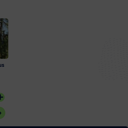
us
Et si vous deveniez
Couach lance 
bénévoles sur l’Ile aux
nouvelle gam
Oiseaux ?
catamaran
20 juillet 2026
15 juillet 2026
#Bassin d'Arcachon
#Gujan-Mestras