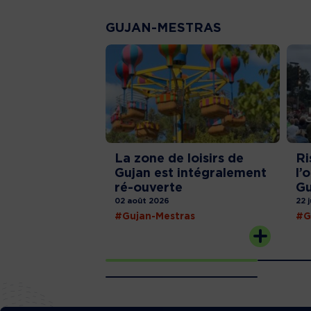
GUJAN-MESTRAS
La zone de loisirs de
Ri
Gujan est intégralement
l’
ré-ouverte
Gu
02 août 2026
22 
#Gujan-Mestras
#G