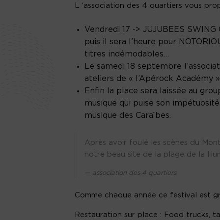
L ‘association des 4 quartiers vous pro
Vendredi 17 -> JUJUBEES SWING C
puis il sera l’heure pour NOTORIO
titres indémodables…
Le samedi 18 septembre l’associat
ateliers de « l’Apérock Académy 
Enfin la place sera laissée au gr
musique qui puise son impétuosité 
musique des Caraïbes.
Après avoir foulé les scènes du Montr
notre beau site de la plage de la Hu
association des 4 quartiers
Comme chaque année ce festival est gra
Restauration sur place : Food trucks, t