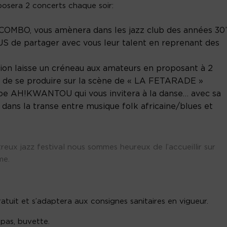
posera 2 concerts chaque soir:
OMBO, vous amènera dans les jazz club des années 30’
US de partager avec vous leur talent en reprenant des
ion laisse un créneau aux amateurs en proposant à 2
» de se produire sur la scène de « LA FETARADE »
oupe AH!KWANTOU qui vous invitera à la danse… avec sa
dans la transe entre musique folk africaine/blues et
eux jazz festival nous sommes heureux de l’accueillir sur
me.
tuit et s’adaptera aux consignes sanitaires en vigueur.
apas, buvette.