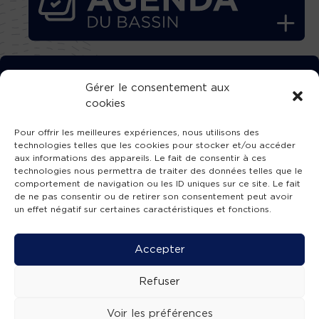
TÉLÉCHARGEZ GRATUITEMENT
Gérer le consentement aux
cookies
L’APPLICATION TVBA !
Pour offrir les meilleures expériences, nous utilisons des
technologies telles que les cookies pour stocker et/ou accéder
aux informations des appareils. Le fait de consentir à ces
technologies nous permettra de traiter des données telles que le
comportement de navigation ou les ID uniques sur ce site. Le fait
SUIVEZ-NOUS !
de ne pas consentir ou de retirer son consentement peut avoir
un effet négatif sur certaines caractéristiques et fonctions.
Charte de publication
-
Mentions légales
-
Accessibilité
-
Politique de confidentialité
-
Plan
Accepter
de site
-
SIBA
© 2026 création
Compos'it.
Refuser
Voir les préférences