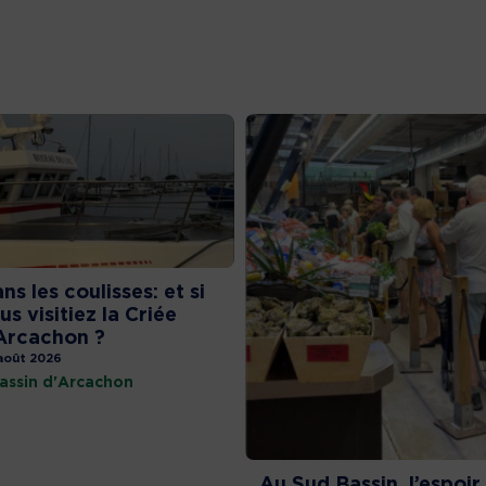
ns les coulisses: et si
us visitiez la Criée
Arcachon ?
août 2026
assin d'Arcachon
Au Sud Bassin, l’espoir