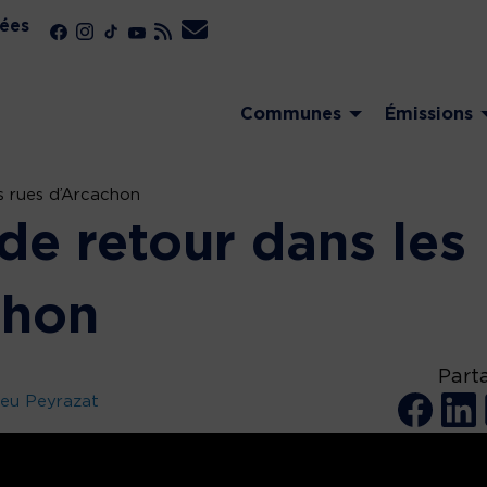
ées
Communes
Émissions
s rues d’Arcachon
de retour dans les
chon
Part
leu Peyrazat