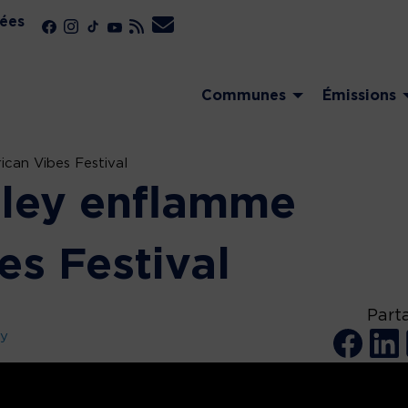
ées
Communes
Émissions
ican Vibes Festival
rley enflamme
bes Festival
Part
dy