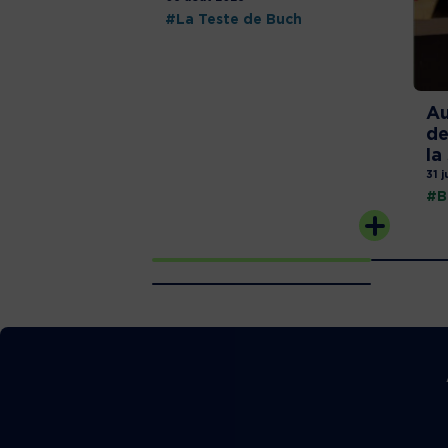
#La Teste de Buch
Au
de
la
31 j
#B