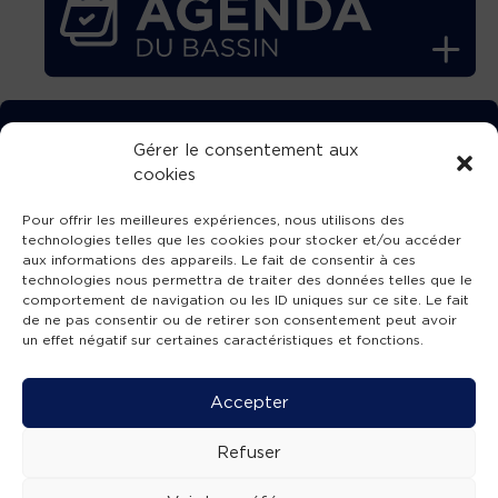
TÉLÉCHARGEZ GRATUITEMENT
Gérer le consentement aux
cookies
L’APPLICATION TVBA !
Pour offrir les meilleures expériences, nous utilisons des
technologies telles que les cookies pour stocker et/ou accéder
aux informations des appareils. Le fait de consentir à ces
technologies nous permettra de traiter des données telles que le
comportement de navigation ou les ID uniques sur ce site. Le fait
SUIVEZ-NOUS !
de ne pas consentir ou de retirer son consentement peut avoir
un effet négatif sur certaines caractéristiques et fonctions.
Charte de publication
-
Mentions légales
-
Accessibilité
-
Politique de confidentialité
-
Plan
Accepter
de site
-
SIBA
© 2026 création
Compos'it.
Refuser