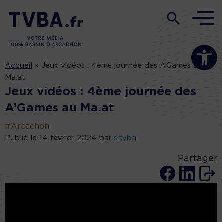
Ouvrir la b
Accueil
»
Jeux vidéos : 4ème journée des A’Games au
Ma.at
Jeux vidéos : 4ème journée des
A’Games au Ma.at
#Arcachon
Publié le 14 février 2024 par
s.tvba
Partager