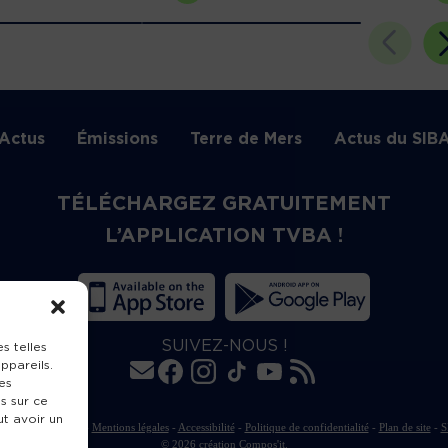
Actus
Émissions
Terre de Mers
Actus du SIB
TÉLÉCHARGEZ GRATUITEMENT
L’APPLICATION TVBA !
SUIVEZ-NOUS !
s telles
ppareils.
es
s sur ce
ut avoir un
rte de publication
-
Mentions légales
-
Accessibilité
-
Politique de confidentialité
-
Plan de site
-
S
© 2026 création
Compos'it.