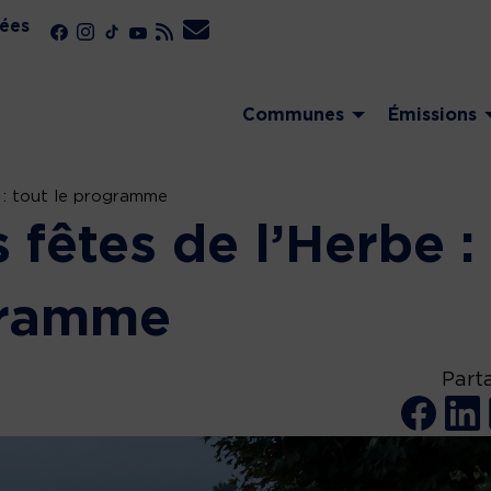
ées
Communes
Émissions
e : tout le programme
s fêtes de l’Herbe :
gramme
Part