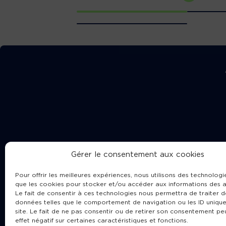
Gérer le consentement aux cookies
Pour offrir les meilleures expériences, nous utilisons des technologie
que les cookies pour stocker et/ou accéder aux informations des a
Le fait de consentir à ces technologies nous permettra de traiter d
données telles que le comportement de navigation ou les ID unique
site. Le fait de ne pas consentir ou de retirer son consentement pe
Cha
effet négatif sur certaines caractéristiques et fonctions.