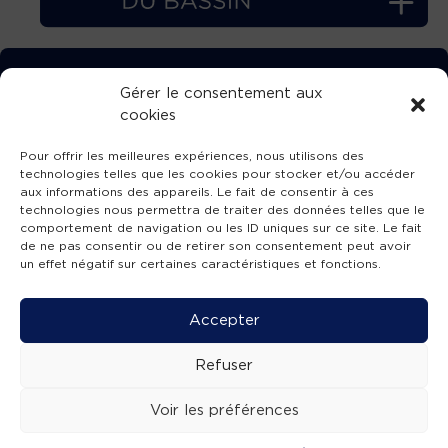
TÉLÉCHARGEZ GRATUITEMENT
Gérer le consentement aux
cookies
L’APPLICATION TVBA !
Pour offrir les meilleures expériences, nous utilisons des
technologies telles que les cookies pour stocker et/ou accéder
aux informations des appareils. Le fait de consentir à ces
technologies nous permettra de traiter des données telles que le
comportement de navigation ou les ID uniques sur ce site. Le fait
SUIVEZ-NOUS !
de ne pas consentir ou de retirer son consentement peut avoir
un effet négatif sur certaines caractéristiques et fonctions.
Charte de publication
-
Mentions légales
-
Accessibilité
-
Politique de confidentialité
-
Plan
Accepter
de site
-
SIBA
© 2026 création
Compos'it.
Refuser
Voir les préférences