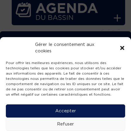
TÉLÉCHARGEZ GRATUITEMENT
Gérer le consentement aux
cookies
L’APPLICATION TVBA !
Pour offrir les meilleures expériences, nous utilisons des
technologies telles que les cookies pour stocker et/ou accéder
aux informations des appareils. Le fait de consentir à ces
technologies nous permettra de traiter des données telles que le
comportement de navigation ou les ID uniques sur ce site. Le fait
SUIVEZ-NOUS !
de ne pas consentir ou de retirer son consentement peut avoir
un effet négatif sur certaines caractéristiques et fonctions.
Charte de publication
-
Mentions légales
-
Accessibilité
-
Politique de confidentialité
-
Plan
Accepter
de site
-
SIBA
© 2026 création
Compos'it.
Refuser