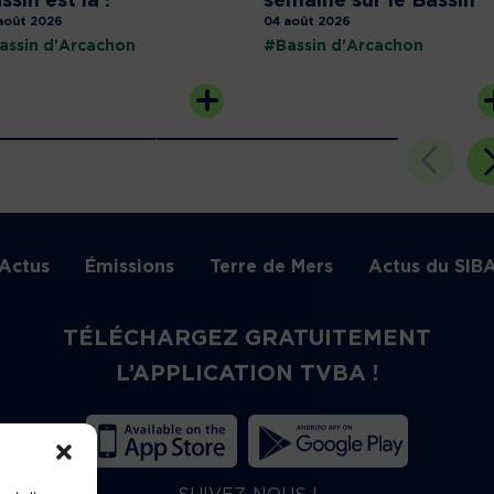
ssin est là !
semaine sur le Bassin
août 2026
04 août 2026
assin d'Arcachon
#Bassin d'Arcachon
Actus
Émissions
Terre de Mers
Actus du SIB
TÉLÉCHARGEZ GRATUITEMENT
L’APPLICATION TVBA !