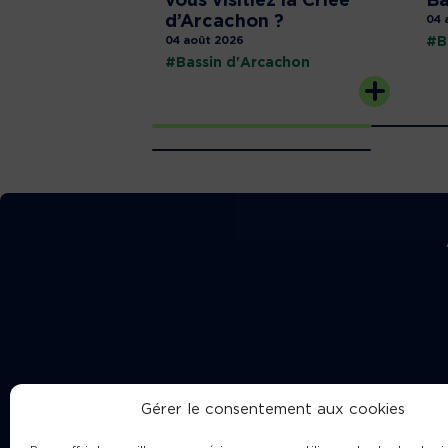
vous visitiez la Criée
Ba
d’Arcachon ?
04 
04 août 2026
#B
#Bassin d'Arcachon
Gérer le consentement aux cookies