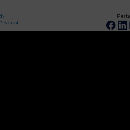
ch
Part
Peyrazat