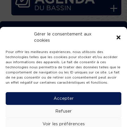
TÉLÉCHARGEZ GRATUITEMENT
Gérer le consentement aux
cookies
L’APPLICATION TVBA !
Pour offrir les meilleures expériences, nous utilisons des
technologies telles que les cookies pour stocker et/ou accéder
aux informations des appareils. Le fait de consentir à ces
technologies nous permettra de traiter des données telles que le
comportement de navigation ou les ID uniques sur ce site. Le fait
SUIVEZ-NOUS !
de ne pas consentir ou de retirer son consentement peut avoir
un effet négatif sur certaines caractéristiques et fonctions.
Charte de publication
-
Mentions légales
-
Accessibilité
-
Politique de confidentialité
-
Plan
Accepter
de site
-
SIBA
© 2026 création
Compos'it.
Refuser
Voir les préférences