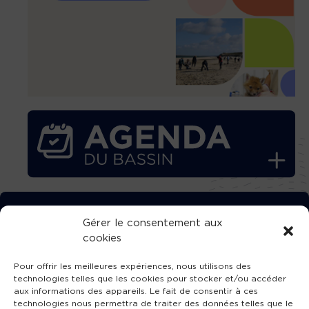
TÉLÉCHARGEZ GRATUITEMENT
Gérer le consentement aux
cookies
L’APPLICATION TVBA !
Pour offrir les meilleures expériences, nous utilisons des
technologies telles que les cookies pour stocker et/ou accéder
aux informations des appareils. Le fait de consentir à ces
technologies nous permettra de traiter des données telles que le