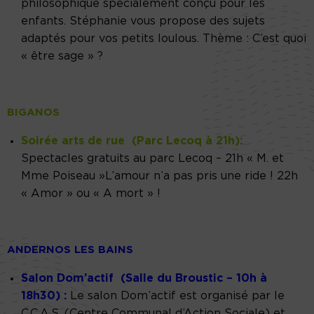
philosophique spécialement conçu pour les
enfants. Stéphanie vous propose des sujets
adaptés pour vos petits loulous. Thème : C’est quoi
« être sage » ?
BIGANOS
Soirée arts de rue (
Parc Lecoq à 21h
):
Spectacles gratuits au parc Lecoq – 21h « M. et
Mme Poiseau »L’amour n’a pas pris une ride ! 22h
« Amor » ou « A mort » !
ANDERNOS LES BAINS
Salon Dom’actif (Salle du Broustic – 10h à
18h30)
:
Le salon Dom’actif est organisé par le
C.C.A.S. (Centre Communal d’Action Sociale) et