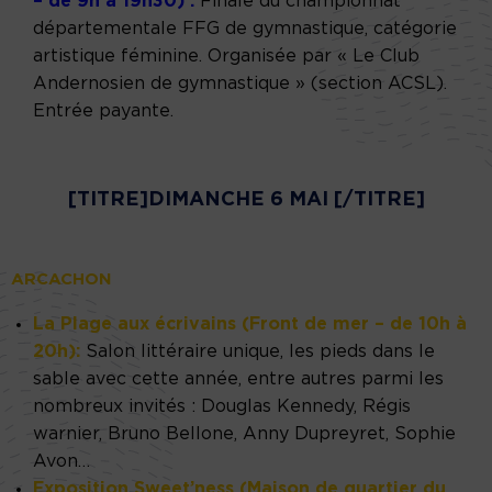
– de 9h à 19h30) :
Finale du championnat
départementale FFG de gymnastique, catégorie
artistique féminine. Organisée par « Le Club
Andernosien de gymnastique » (section ACSL).
Entrée payante.
[TITRE]DIMANCHE 6 MAI [/TITRE]
ARCACHON
La Plage aux écrivains (Front de mer – de 10h à
20h):
Salon littéraire unique, les pieds dans le
sable avec cette année, entre autres parmi les
nombreux invités : Douglas Kennedy, Régis
warnier, Bruno Bellone, Anny Dupreyret, Sophie
Avon…
Exposition Sweet’ness (Maison de quartier du