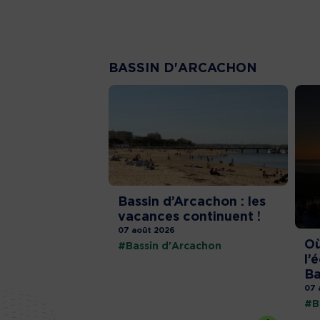
BASSIN D'ARCACHON
Bassin d’Arcachon : les
vacances continuent !
07 août 2026
Où
#Bassin d'Arcachon
l’
Ba
07 
#B