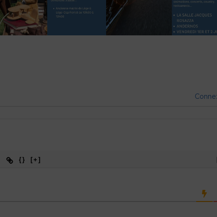
Conne
{}
[+]