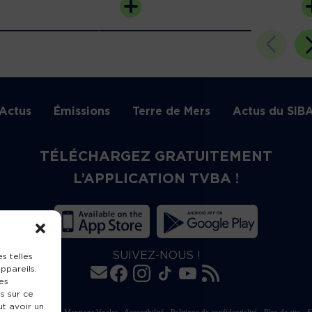
Actus
Émissions
Terre de Mers
Actus du SIB
TÉLÉCHARGEZ GRATUITEMENT
L’APPLICATION TVBA !
SUIVEZ-NOUS !
s telles
ppareils.
es
s sur ce
ut avoir un
rte de publication
-
Mentions légales
-
Accessibilité
-
Politique de confidentialité
-
Plan de site
-
S