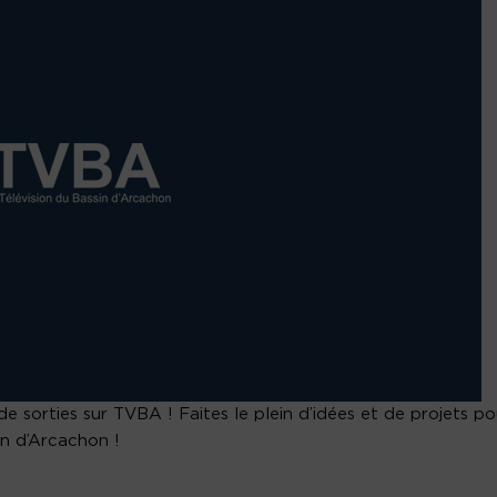
e sorties sur TVBA ! Faites le plein d’idées et de projets po
in d’Arcachon !