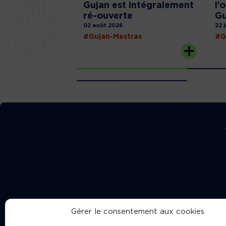
Gujan est intégralement
l’
ré-ouverte
Gu
02 août 2026
22 
#Gujan-Mestras
#G
Gérer le consentement aux cookies