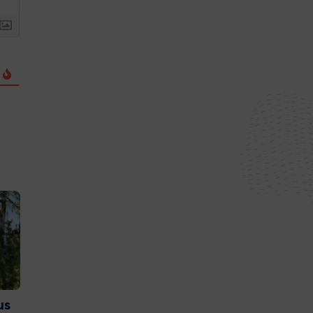
us
Et si vous deveniez
Couach lance 