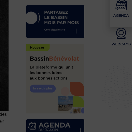
AGENDA
WEBCAMS
 des
 en