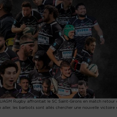
e l’UAGM Rugby affrontait le SC Saint-Girons en match retour
 aller, les barbots sont allés chercher une nouvelle victoire