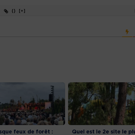
{}
[+]
sque feux de forêt :
Quel est le 2e site le pl