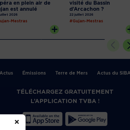
opéra en plein air de
visité du Bassin
jan est annulé
d’Arcachon ?
juillet 2026
22 juillet 2026
ujan-Mestras
#Gujan-Mestras
Actus
Émissions
Terre de Mers
Actus du SIB
TÉLÉCHARGEZ GRATUITEMENT
L’APPLICATION TVBA !